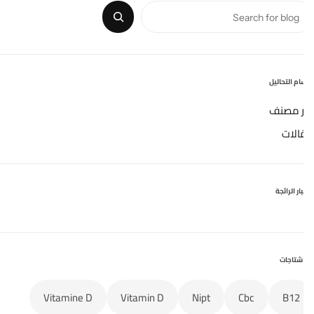
م التحاليل
ر مصنف
الات
ار الرائجة
شتاجات
Vitamine D
Vitamin D
Nipt
Cbc
B12