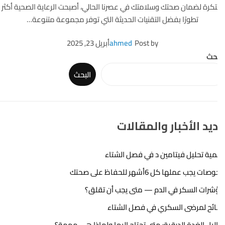
تكرة لضمان صحتك وسلامتك في عصرنا الحالي، أصبحت الرعاية الصحية أكثر
تطورًا بفضل التقنيات الحديثة التي توفر مجموعة متنوعة…
Post by
ahmed
أبريل 23, 2025
حث
البحث
يد الأخبار والمقالات
ية تحليل فيتامين د في فصل الشتاء
ت يجب عملها كل 6أشهر للحفاظ على صحتك
رات السكر في الدم — متى يجب أن تقلق؟
ئح لمرضى السكري في فصل الشتاء
ليل الغدة الدرقية: متى تحتاج إليها ولماذا هي مهمة؟