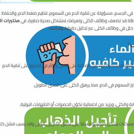
لحيوية في الجسم، مسؤولة عن تنقية الدم من السموم، تنظيم ضغط الدم، وا
ابي الطبية
والأملاح. لكن بعض العادات اليومية الخاطئة قد تضعف وظائف
بصحتك ونساعدك بالكشف المبكر عن أي خلل في و

النوم العميق ضروري لتجديد الخلايا، وقلة النوم المستمرة تزيد من الضغط عل
الجفاف يقلل من إنتاج البول ويزيد من تركيز السموم في 
حصر البول لفترات طويلة يضغط على المثانة والكلى، ويزيد من احتما
ل مضادات الالتهاب والمسكنات بشكل متكرر يؤثر سلبًا على تدفق الدم إلى 