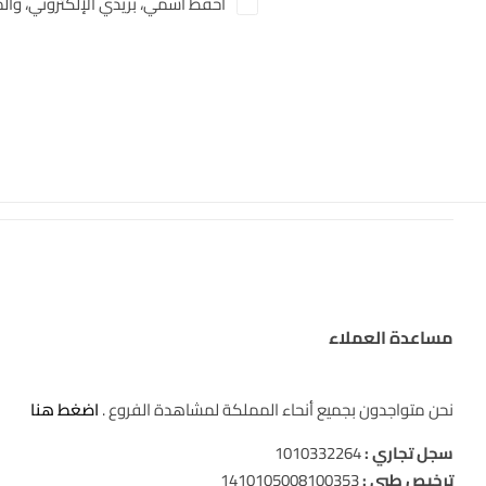
احفظ اسمي، بريدي الإلكتروني، وال
مساعدة العملاء
نحن متواجدون بجميع أنحاء المملكة لمشاهدة الفروع .
اضغط هنا
سجل تجاري :
1010332264
ترخيص طبي :
1410105008100353