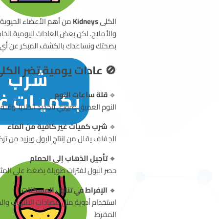
لحفاظ على توازن السوائل
Kidneys
الكلى
 الكلى وتعرضك لمشاكل صحية خطيرة. في
ظائف الكلى عبر تحاليل دقيقة وشاملة.
 عادات يومية تضر الكلى:
قلة ساعات النوم
🔹
ى الكلى وتؤثر في قدرتها على تنقية الدم.
شرب كميات غير كافية من الماء
🔹
الدم، مما يرهق الكلى على المدى الطويل.
تأجيل الذهاب إلى الحمام
🔹
لية تكوّن الحصوات أو الالتهابات البولية.
الإفراط في تناول المسكنات
🔹
الكلى وقد يسبب فشل كلوي عند الاستخدام
المفرط.