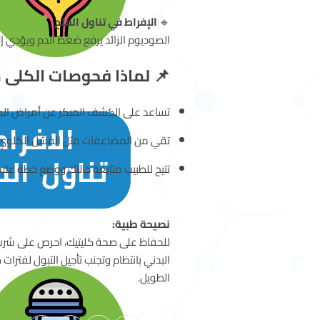
🔹
الإفراط في تناول الملح
الصوديوم الزائد يرفع ضغط الدم ويؤدي إ
📌 لماذا فحوصات الكلى
تساعد على الكشف المبكر عن أمراض الكل
تقي من المضاعفات مثل الفشل الكلوي و
تتيح للطبيب متابعة حالتك ووضع خطة علاج
نصيحة طبية:
للحفاظ على صحة كليتيك، احرص على شرب ك
البدني بانتظام وتجنب تأجيل التبول لفتر
الطويل.