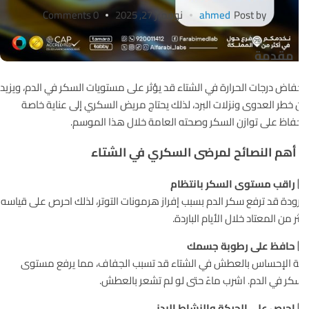
Post by
ahmed
نوفمبر 27, 2025
0 Comments
 مقدمة
فاض درجات الحرارة في الشتاء قد يؤثر على مستويات السكر في الدم، ويزيد
خطر العدوى ونزلات البرد، لذلك يحتاج مريض السكري إلى عناية خاصة
فاظ على توازن السكر وصحته العامة خلال هذا الموسم.
أهم النصائح لمرضى السكري في الشتاء
راقب مستوى السكر بانتظام
رودة قد ترفع سكر الدم بسبب إفراز هرمونات التوتر، لذلك احرص على قياسه
ر من المعتاد خلال الأيام الباردة.
حافظ على رطوبة جسمك
 الإحساس بالعطش في الشتاء قد تسبب الجفاف، مما يرفع مستوى
كر في الدم. اشرب ماءً حتى لو لم تشعر بالعطش.
احرص على الحركة والنشاط البدني