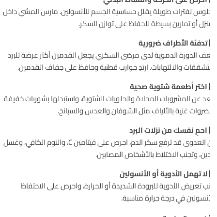
لوس لفترات طويلة يقلل حساسية الجسم للأنسولين. مارس المشي داخل
نزل أو تمارين بسيطة للحفاظ على توازن السكر.
تدفئة الأطراف ضرورية
 الدورة الدموية لدى مرضى السكري يجعل القدمين أكثر عرضة للبرد
تشققات والالتهابات. ارتدِ جوارب قطنية وحافظ على جفاف القدمين.
اختر أطعمة شتوية صحية
عد عن المشروبات المحلاة والحلويات الشتوية، واستبدلها بشوربات خفيفة
روات غنية بالألياف مثل الشوفان والعدس والسبانخ.
احمِ نفسك من نزلات البرد
لأن العدوى قد ترفع سكر الدم، احرص على فيتامين C، والنوم الكافي، وغسل
دين، وتجنب الاختلاط بالأشخاص المصابين.
لا تهمل الأدوية أو الأنسولين
ب تعريض الأدوية للبرودة الشديدة أو الحرارة، واحرص على الاحتفاظ
أنسولين في درجة حرارة مناسبة.