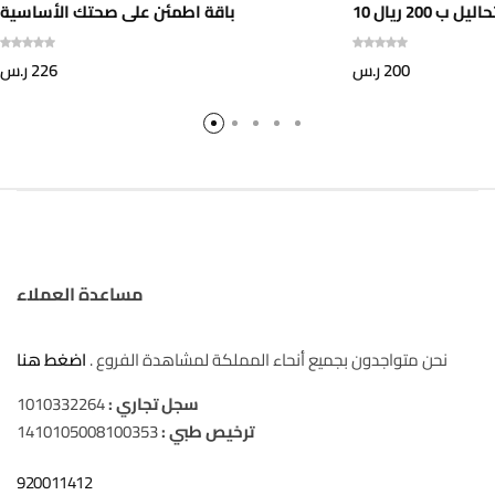
1 تحاليل ب 200 ريال
باقة اطمئن على صحتك الأساسية
200
ر.س
226
ر.س
مساعدة العملاء
نحن متواجدون بجميع أنحاء المملكة لمشاهدة الفروع .
اضغط هنا
سجل تجاري :
1010332264
ترخيص طبي :
1410105008100353
920011412