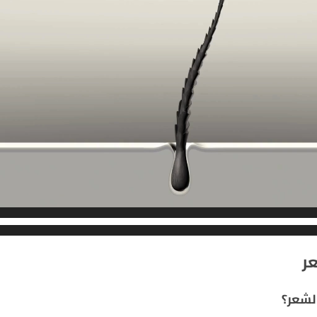
ر
لشعر؟