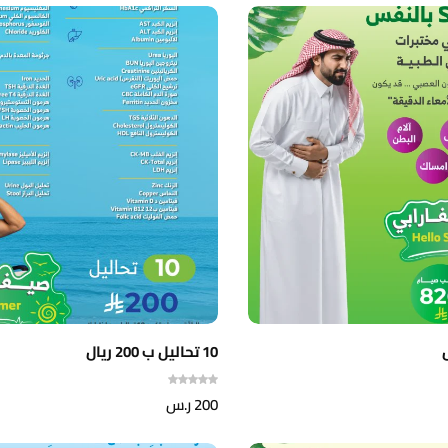
10 تحاليل ب 200 ريال
200
ر.س