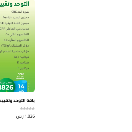
باقة التوحد وتقيي
1,826
ر.س