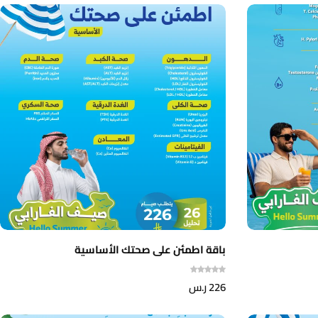
باقة اطمئن على صحتك الأساسية
226
ر.س