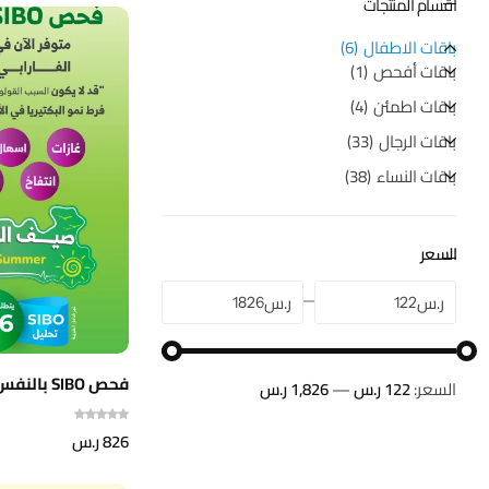
اقسام المنتجات
باقات الاطفال
6
باقات أفحص
1
باقات اطمئن
4
باقات الرجال
33
باقات النساء
38
السعر
ر.س
ر.س
فحص SIBO بالنفس
السعر:
122 ر.س
—
1,826 ر.س
826
ر.س