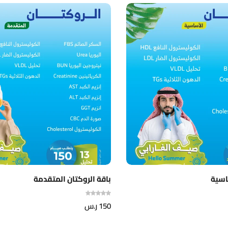
اسية
باقة الروكتان المتقدمة
150
ر.س