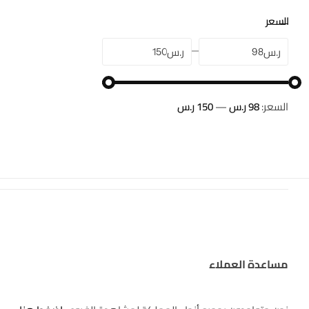
السعر
ر.س
ر.س
السعر:
98 ر.س
—
150 ر.س
مساعدة العملاء