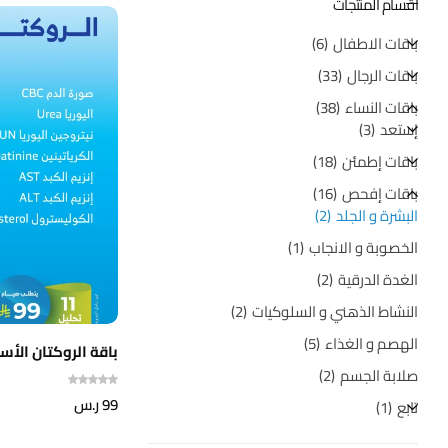
اقسام المنتجات
باقات الاطفال
6
باقات الرجال
33
باقات النساء
38
إستعد
3
باقات إطمئن
18
باقات إفحص
16
البشرة و الجلد
2
الخصوبة و الانجاب
1
الغدة الدرقية
2
النشاط الذهني و السلوكيات
2
الهصم و الغذاء
5
باقة الروكتان الأس
صلابة الجسم
2
99
ر.س
تابع
1