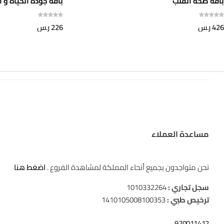
باقة صحة القلب
باقة جودة الحياة و 
426
ر.س
226
ر.س
مساعدة العملاء
نحن متواجدون بجميع أنحاء المملكة لمشاهدة الفروع .
اضغط هنا
سجل تجاري :
1010332264
ترخيص طبي :
1410105008100353
920011412