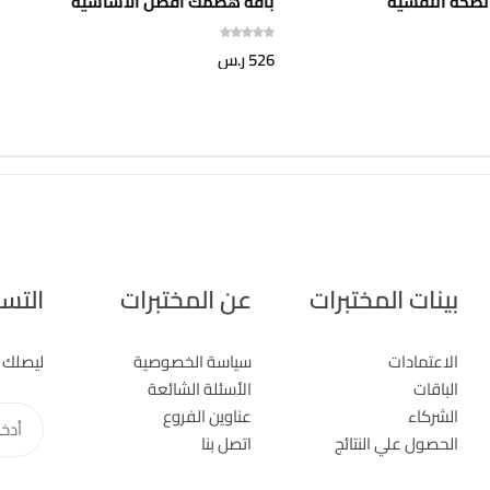
الصحة النفسية
باقة هضمك افضل الاساسية
526
ر.س
بينات المختبرات
عن المختبرات
التسج
الاعتمادات
سياسة الخصوصية
ليصلك 
الباقات
الأسئلة الشائعة
الشركاء
عناوين الفروع
أدخل
الحصول علي النتائج
اتصل بنا