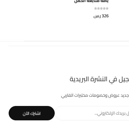
باقة متابعة الحمل
باقة متا
326
ر.س
126
ر.س
يل في النشرة البريدية
جديد عروض وخصومات مختبرات الفاربي
 بريدك الإلكتروني...