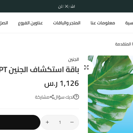
اشترك الآن
يسية
معلومات عنا
المتجر والباقات
عناوين الفروع
اتصل 
الجنين
باقة استكشاف الجنين NIPT المتقدمة
1,126
ر.س
لديك سؤال
مشاركة