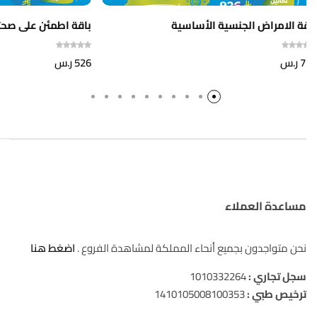
ة الامراض الجنسية الأساسية
باقة اطمئن على صحتك 
7
ر.س
526
ر.س
مساعدة العملاء
نحن متواجدون بجميع أنحاء المملكة لمشاهدة الفروع .
اضغط هنا
سجل تجاري :
1010332264
ترخيص طبي :
1410105008100353