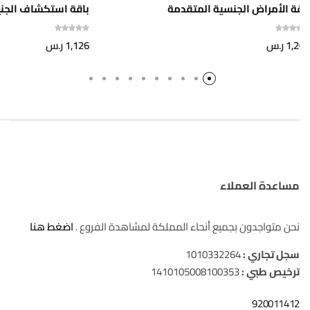
ة الأمراض الجنسية المتقدمة
باقة استكشاف الجنين NIPT المتقدمة
1,
ر.س
1,126
ر.س
مساعدة العملاء
نحن متواجدون بجميع أنحاء المملكة لمشاهدة الفروع .
اضغط هنا
سجل تجاري :
1010332264
ترخيص طبي :
1410105008100353
920011412