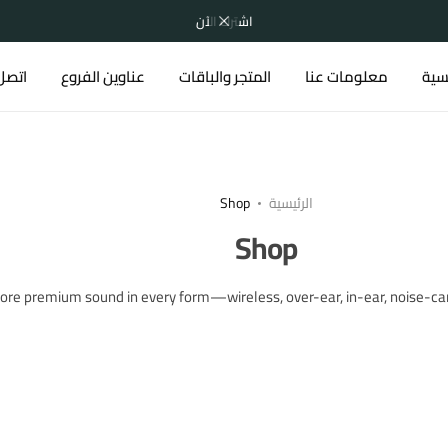
اشترك الآن
يسية
معلومات عنا
المتجر والباقات
عناوين الفروع
اتصل 
الرئيسية
Shop
Shop
ore premium sound in every form—wireless, over-ear, in-ear, noise-can